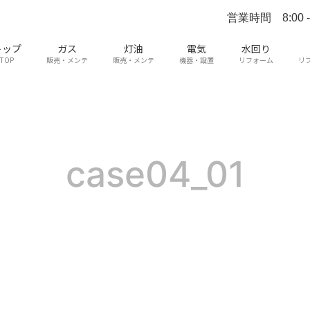
営業時間 8:00 - 
トップ
ガス
灯油
電気
水回り
TOP
販売・メンテ
販売・メンテ
機器・設置
リフォーム
リ
case04_01