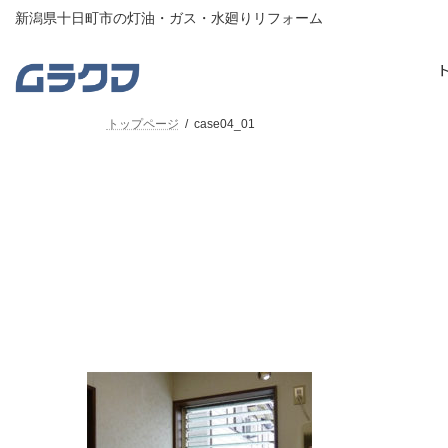
コ
ナ
新潟県十日町市の灯油・ガス・水廻りリフォーム
ン
ビ
テ
ゲ
ン
ー
ツ
シ
へ
ョ
トップページ
case04_01
ス
ン
キ
に
ッ
移
プ
動