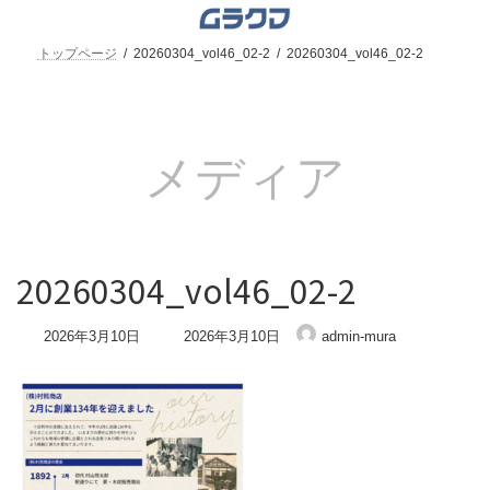
コ
ナ
ン
ビ
テ
ゲ
トップページ
20260304_vol46_02-2
20260304_vol46_02-2
ン
ー
ツ
シ
へ
ョ
ス
ン
キ
に
メディア
ッ
移
プ
動
20260304_vol46_02-2
最
2026年3月10日
2026年3月10日
admin-mura
終
更
新
日
時
: