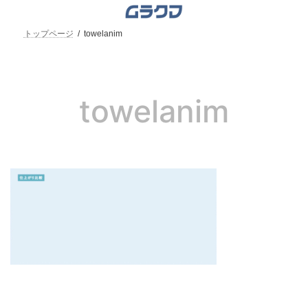
コ
ナ
ン
ビ
テ
ゲ
トップページ
towelanim
ン
ー
ツ
シ
へ
ョ
ス
ン
キ
に
towelanim
ッ
移
プ
動