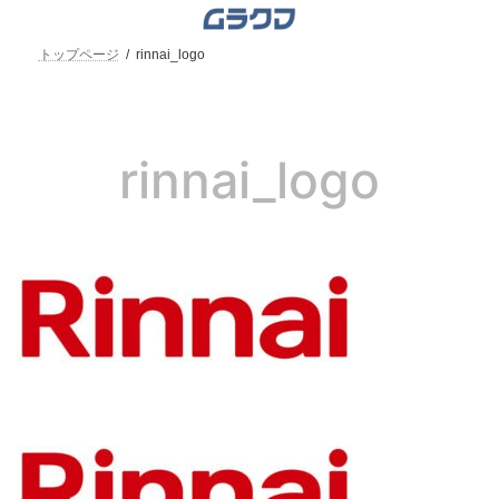
コ
ナ
ン
ビ
テ
ゲ
トップページ
rinnai_logo
ン
ー
ツ
シ
へ
ョ
ス
ン
キ
に
rinnai_logo
ッ
移
プ
動