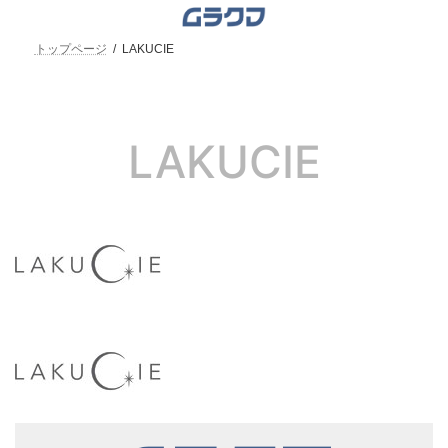
コ
ナ
ン
ビ
テ
ゲ
トップページ
LAKUCIE
ン
ー
ツ
シ
へ
ョ
ス
ン
キ
に
LAKUCIE
ッ
移
プ
動