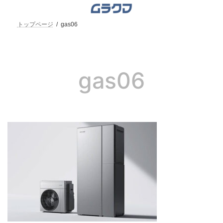
コ
ナ
ン
ビ
テ
ゲ
トップページ
gas06
ン
ー
ツ
シ
へ
ョ
ス
ン
キ
に
gas06
ッ
移
プ
動