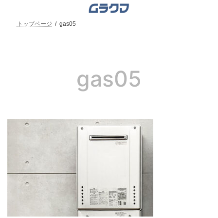
コ
ナ
ン
ビ
テ
ゲ
トップページ
gas05
ン
ー
ツ
シ
へ
ョ
ス
ン
キ
に
gas05
ッ
移
プ
動