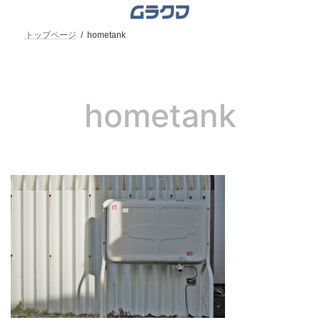
コ
ナ
ン
ビ
テ
ゲ
トップページ
hometank
ン
ー
ツ
シ
へ
ョ
ス
ン
キ
に
hometank
ッ
移
プ
動