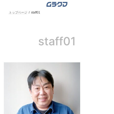
コ
ナ
ン
ビ
テ
ゲ
トップページ
staff01
ン
ー
ツ
シ
へ
ョ
ス
ン
キ
に
staff01
ッ
移
プ
動