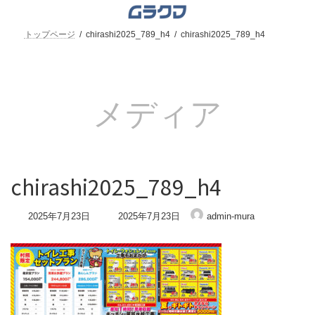
コ
ナ
ン
ビ
テ
ゲ
トップページ
chirashi2025_789_h4
chirashi2025_789_h4
ン
ー
ツ
シ
へ
ョ
ス
ン
キ
に
メディア
ッ
移
プ
動
chirashi2025_789_h4
最
2025年7月23日
2025年7月23日
admin-mura
終
更
新
日
時
: