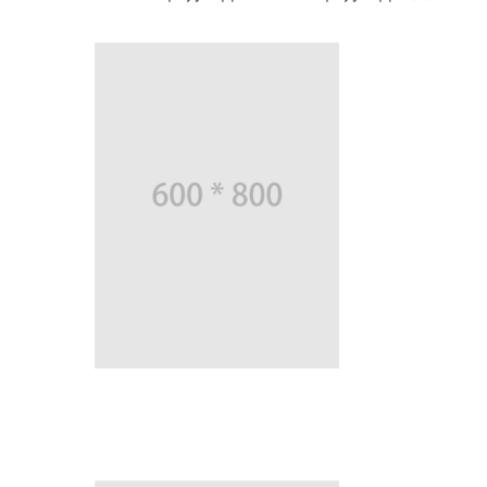
終
更
新
日
時
: