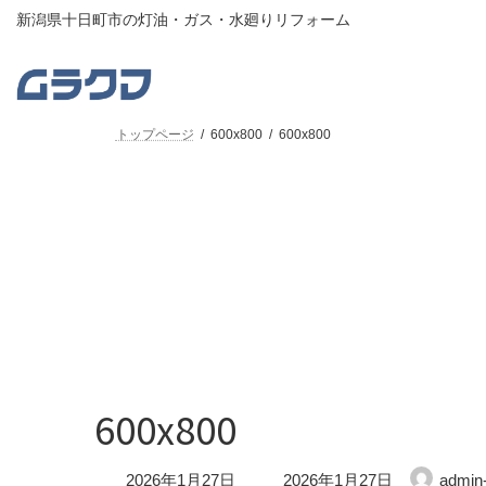
コ
ナ
新潟県十日町市の灯油・ガス・水廻りリフォーム
ン
ビ
テ
ゲ
ン
ー
ツ
シ
へ
ョ
トップページ
600x800
600x800
ス
ン
キ
に
ッ
移
プ
動
600x800
最
2026年1月27日
2026年1月27日
admin