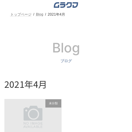
コ
ナ
ン
ビ
テ
ゲ
トップページ
Blog
2021年4月
ン
ー
ツ
シ
へ
ョ
ス
ン
キ
に
Blog
ッ
移
プ
動
ブログ
2021年4月
未分類