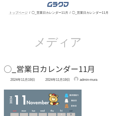
コ
ナ
ン
ビ
テ
ゲ
トップページ
◯_営業日カレンダー11月
◯_営業日カレンダー11月
ン
ー
ツ
シ
へ
ョ
ス
ン
キ
に
メディア
ッ
移
プ
動
◯_営業日カレンダー11月
最
2024年11月19日
2024年11月19日
admin-mura
終
更
新
日
時
: